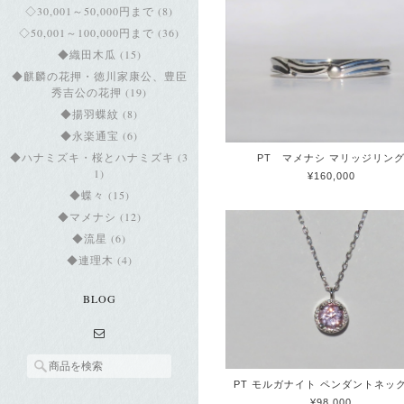
◇30,001～50,000円まで (8)
◇50,001～100,000円まで (36)
◆織田木瓜 (15)
◆麒麟の花押・徳川家康公、豊臣
秀吉公の花押 (19)
◆揚羽蝶紋 (8)
◆永楽通宝 (6)
◆ハナミズキ・桜とハナミズキ (3
PT マメナシ マリッジリン
1)
¥160,000
◆蝶々 (15)
◆マメナシ (12)
◆流星 (6)
◆連理木 (4)
BLOG
PT モルガナイト ペンダントネッ
¥98,000