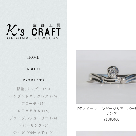
HOME
ABOUT
PRODUCTS
指輪(リング） (53)
ペンダントネックレス (36)
ブローチ (15)
PTマメナシ エンゲージ＆アニバー
ＯＴＨＥＲＳ (18)
リング
ブライダルジュエリー (24)
¥188,000
ベビーリング (3)
◇～30,000円まで (49)