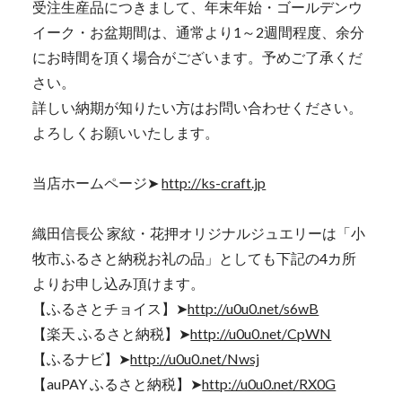
受注生産品につきまして、年末年始・ゴールデンウ
イーク・お盆期間は、通常より1～2週間程度、余分
にお時間を頂く場合がございます。予めご了承くだ
さい。
詳しい納期が知りたい方はお問い合わせください。
よろしくお願いいたします。
当店ホームページ➤
http://ks-craft.jp
織田信長公 家紋・花押オリジナルジュエリーは「小
牧市ふるさと納税お礼の品」としても下記の4カ所
よりお申し込み頂けます。
【ふるさとチョイス】➤
http://u0u0.net/s6wB
【楽天 ふるさと納税】➤
http://u0u0.net/CpWN
【ふるナビ】➤
http://u0u0.net/Nwsj
【auPAY ふるさと納税】➤
http://u0u0.net/RX0G