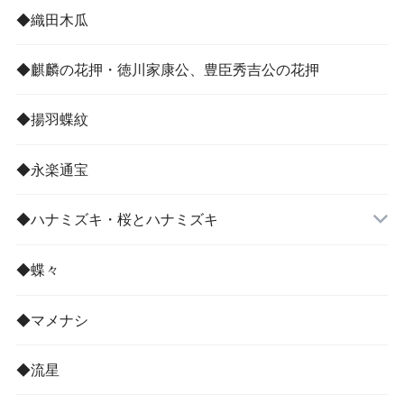
その他
◆織田木瓜
◆麒麟の花押・徳川家康公、豊臣秀吉公の花押
◆揚羽蝶紋
◆永楽通宝
◆ハナミズキ・桜とハナミズキ
◆蝶々
◆マメナシ
◆流星