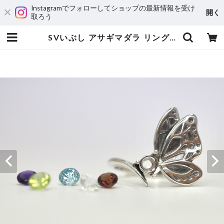
Instagramでフォローしてショップの最新情報を受け
開く
取ろう
SVいぶし アサギマダラ リング【セミオーダー】Iトパーズ・Gベリル | 宝飾工房 Ｋ’ｓ ＣＲＡＦＴ