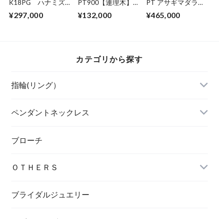
K18PG ハナミズ
PT900【連理木】
PT アサギマダラの
キ ダイヤモンドリ
マリッジリング
ダイヤモンドリング
¥297,000
¥132,000
¥465,000
ング（受注生産）
カテゴリから探す
指輪(リング）
ペンダントネックレス
ブローチ
ＯＴＨＥＲＳ
ブライダルジュエリー