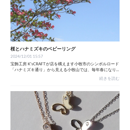
桜とハナミズキのベビーリング
2024/12/01 15:57
宝飾工房 K'sCRAFTが店を構えます小牧市のシンボルロード
「ハナミズキ通り」から見える小牧山では、毎年春になり
ますと多くの桜が咲き、訪れる人々を魅了しています。そ
続きを読む
して桜が見ごろを過ぎた頃、通り全体には白...