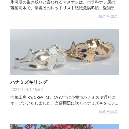
氷河期の生き残りと言われるマメナシは、バラ科ナシ属の
落葉高木で、環境省のレッドリスト絶滅危惧IB類、愛知県
のレッドデータブック絶滅危惧IA類に指定されています。
続きを読む
名前の通り、小さな小さな実をつけ春には、...
ハナミズキリング
2024/12/01 15:57
宝飾工房 K's CRFATは、1997年に小牧市ハナミズキ通りに
オープンいたしました。当店周辺に咲くハナミズキをモチ
ーフに指輪をデザイン、制作いたしました。普段使いとし
続きを読む
て、お出掛け用として、またハナミズキの花...