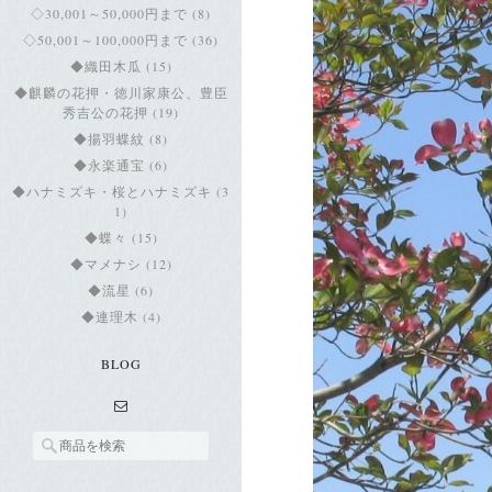
◇30,001～50,000円まで (8)
◇50,001～100,000円まで (36)
◆織田木瓜 (15)
◆麒麟の花押・徳川家康公、豊臣
秀吉公の花押 (19)
◆揚羽蝶紋 (8)
◆永楽通宝 (6)
◆ハナミズキ・桜とハナミズキ (3
1)
◆蝶々 (15)
◆マメナシ (12)
◆流星 (6)
◆連理木 (4)
BLOG