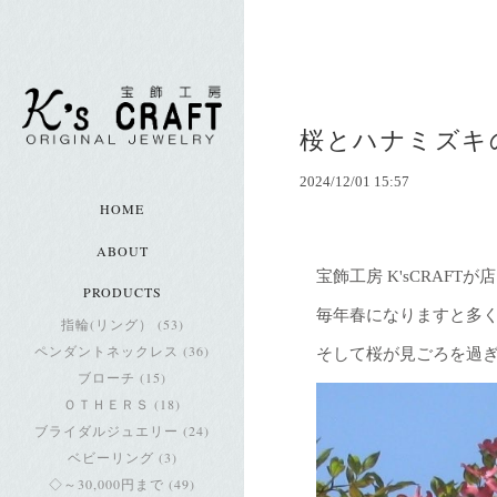
桜とハナミズキ
2024/12/01 15:57
HOME
ABOUT
宝飾工房 K'sCRA
PRODUCTS
毎年春になりますと多
指輪(リング） (53)
ペンダントネックレス (36)
そして桜が見ごろを過
ブローチ (15)
ＯＴＨＥＲＳ (18)
ブライダルジュエリー (24)
ベビーリング (3)
◇～30,000円まで (49)