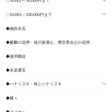
◇30,001～50,000円まで
その他
◇50,001～100,000円まで
その他
◆織田木瓜
◆麒麟の花押・徳川家康公、豊臣秀吉公の花押
◆揚羽蝶紋
◆永楽通宝
◆ハナミズキ・桜とハナミズキ
◆蝶々
◆マメナシ