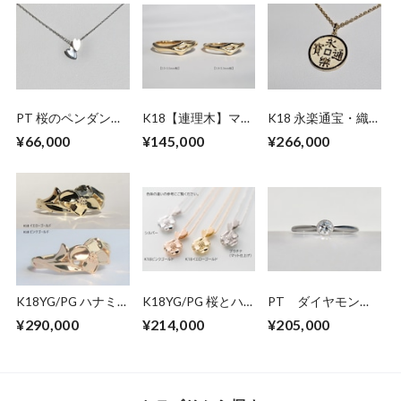
PT 桜のペンダント
K18【連理木】マリ
K18 永楽通宝・織
ネックレス
ッジリング
田木瓜リバーシブル
¥66,000
¥145,000
¥266,000
ネックレス(45cm)
K18YG/PG ハナミ
K18YG/PG 桜とハ
PT ダイヤモンド
ズキリング
ナミズキのペンダン
リング SE-ap
¥290,000
¥214,000
¥205,000
トネックレス