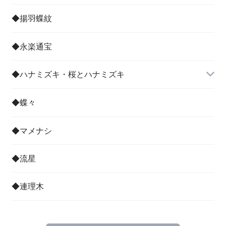
◆揚羽蝶紋
◆永楽通宝
◆ハナミズキ・桜とハナミズキ
◆蝶々
◆マメナシ
◆流星
◆連理木