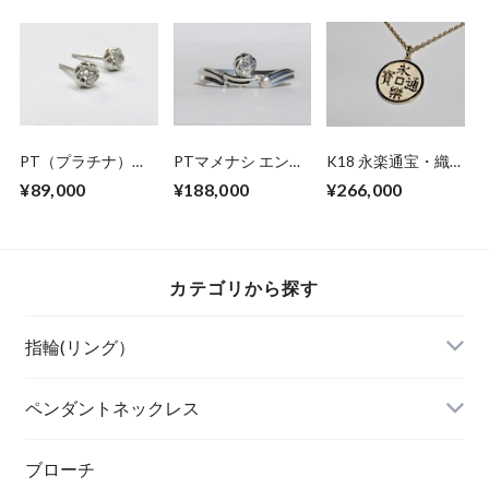
PT（プラチナ）マ
PTマメナシ エンゲ
K18 永楽通宝・織
メナシ ダイヤモン
ージ＆アニバーサリ
田木瓜リバーシブル
¥89,000
¥188,000
¥266,000
ドピアス
ーリング
ネックレス(45cm)
カテゴリから探す
指輪(リング）
ペンダントネックレス
ブローチ