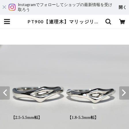
Instagramでフォローしてショップの最新情報を受け
開く
取ろう
PT900【連理木】マリッジリング | 宝飾工房 Ｋ’ｓ ＣＲＡＦＴ