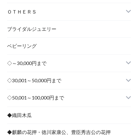
ＯＴＨＥＲＳ
ブライダルジュエリー
ベビーリング
◇～30,000円まで
◇30,001～50,000円まで
その他
◇50,001～100,000円まで
その他
◆織田木瓜
◆麒麟の花押・徳川家康公、豊臣秀吉公の花押