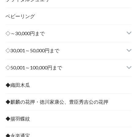
ベビーリング
◇～30,000円まで
◇30,001～50,000円まで
その他
◇50,001～100,000円まで
その他
◆織田木瓜
◆麒麟の花押・徳川家康公、豊臣秀吉公の花押
◆揚羽蝶紋
◆永楽通宝