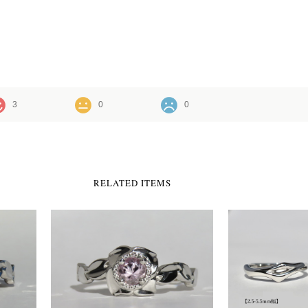
3
0
0
RELATED ITEMS