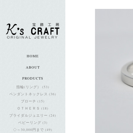
HOME
ABOUT
PRODUCTS
指輪(リング） (53)
ペンダントネックレス (36)
ブローチ (15)
ＯＴＨＥＲＳ (18)
ブライダルジュエリー (24)
ベビーリング (3)
◇～30,000円まで (49)