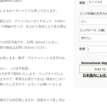
ategories/6722612
種類
によるオーダーメイドも承っております。
リング内側の文字入
面仕上げ アイスブルーダイヤモンド 0.008ct
） ※指輪のサイズ、仕上がり具合により多少異な
リングケース（3種）
外でも対応可能です。お問い合わせください。
望の場合はお問い合わせください。
数量
を致します。数字・アルファベット大文字のみ
International shi
さい。（15文字程度）
Add to 
M ※to のみ小文字で彫刻いたします。リングサイズによ
日本国内にお住
ますので、希望をお受けできない場合がござい
絡いたしますので、よろしくお願いいたしま
後日でも対応致しますが、別途サイズ直し代が