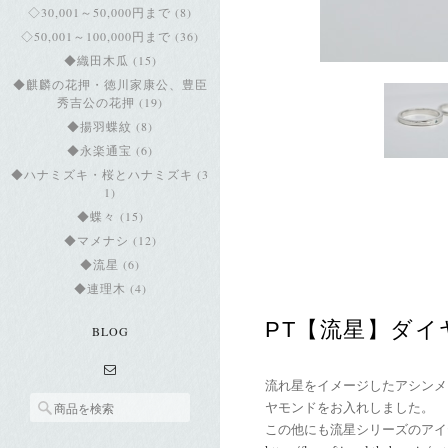
◇30,001～50,000円まで (8)
◇50,001～100,000円まで (36)
◆織田木瓜 (15)
◆麒麟の花押・徳川家康公、豊臣
秀吉公の花押 (19)
◆揚羽蝶紋 (8)
◆永楽通宝 (6)
◆ハナミズキ・桜とハナミズキ (3
1)
◆蝶々 (15)
◆マメナシ (12)
◆流星 (6)
◆連理木 (4)
PT【流星】ダイヤ
BLOG
流れ星をイメージしたアシンメ
ヤモンドをお入れしました。
この他にも流星シリーズのアイ