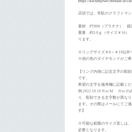
https://kscraftjewel.thebase.in/c
店頭では、常駐のクラフトマン
素材 PT900（プラチナ） 鏡
重量 約5.0ｇ（サイズ＃16
ります。
※リングサイズ＃8～＃19以
※他の色のダイヤモンドがご希
【リング内側に記念文字の彫刻
です。
希望の文字を備考欄に記載くだ
例.2022.10.10 N to 
り、彫刻できる文字数が異なり
ます。その際はメールにてご連
す】
※可能な範囲のサイズ直しは、
必要となります。