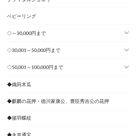
ベビーリング
◇～30,000円まで
◇30,001～50,000円まで
その他
◇50,001～100,000円まで
その他
◆織田木瓜
◆麒麟の花押・徳川家康公、豊臣秀吉公の花押
◆揚羽蝶紋
◆永楽通宝