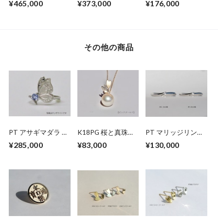
¥465,000
¥373,000
¥176,000
（受注生産）
(0.18ct)
その他の商品
PT アサギマダラ リ
K18PG 桜と真珠の
PT マリッジリング
ング【セミオーダ
ペンダントネックレ
SA-p2.3mm
¥285,000
¥83,000
¥130,000
ー】
ス