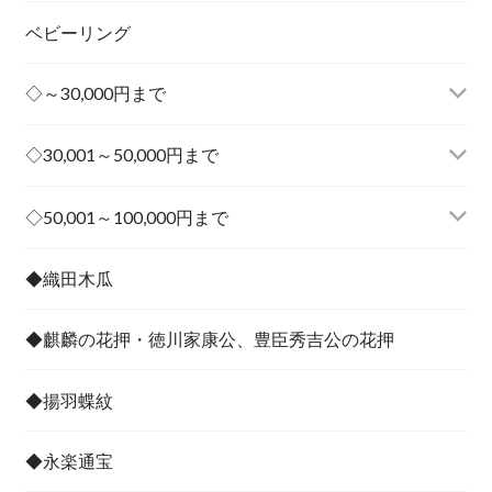
ベビーリング
◇～30,000円まで
◇30,001～50,000円まで
その他
◇50,001～100,000円まで
その他
◆織田木瓜
◆麒麟の花押・徳川家康公、豊臣秀吉公の花押
◆揚羽蝶紋
◆永楽通宝