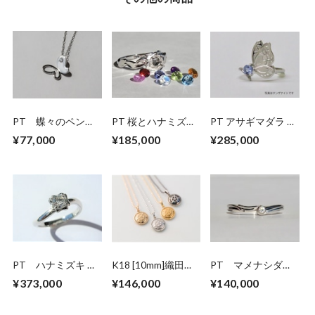
PT 蝶々のペンダ
PT 桜とハナミズキ
PT アサギマダラ リ
ントネックレス
のリング【セミオー
ング【セミオーダ
¥77,000
¥185,000
¥285,000
ダー】
ー】
PT ハナミズキ ダ
K18 [10mm]織田木
PT マメナシダイ
イヤモンドリング
瓜ペンダントネック
ヤモンド マリッジ
¥373,000
¥146,000
¥140,000
（受注生産）
レス
リング