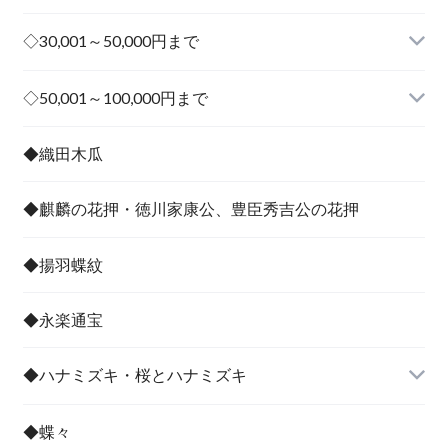
◇30,001～50,000円まで
その他
◇50,001～100,000円まで
その他
◆織田木瓜
◆麒麟の花押・徳川家康公、豊臣秀吉公の花押
◆揚羽蝶紋
◆永楽通宝
◆ハナミズキ・桜とハナミズキ
◆蝶々