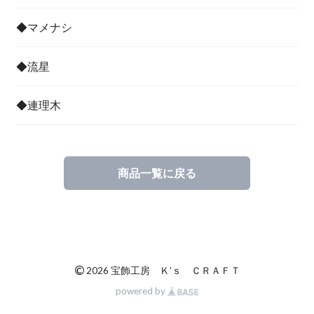
◆マメナシ
◆流星
◆連理木
商品一覧に戻る
©
2026 宝飾工房 Ｋ’ｓ ＣＲＡＦＴ
powered by