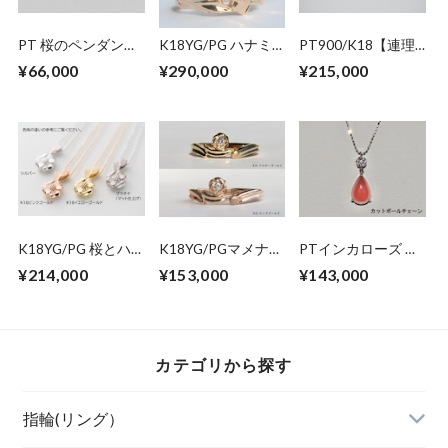
PT 桜のペンダント
K18YG/PG ハナミ
PT900/K18【連理
ネックレス
ズキリング
木】ダイヤモンドリ
¥66,000
¥290,000
¥215,000
ング
K18YG/PG 桜とハ
K18YG/PGマメナシ
PTインカローズ ダ
ナミズキのペンダン
エンゲージ＆アニバ
イヤモンド ペンダ
¥214,000
¥153,000
¥143,000
トネックレス
ーサリーリング
ントネックレス
カテゴリから探す
指輪(リング）