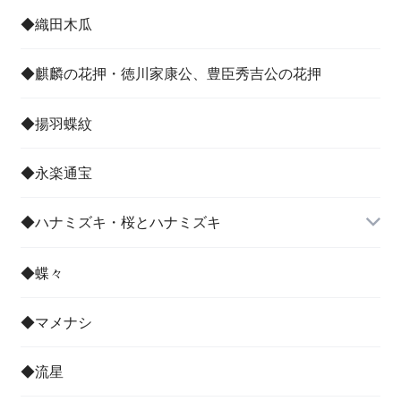
その他
◆織田木瓜
◆麒麟の花押・徳川家康公、豊臣秀吉公の花押
◆揚羽蝶紋
◆永楽通宝
◆ハナミズキ・桜とハナミズキ
◆蝶々
◆マメナシ
◆流星