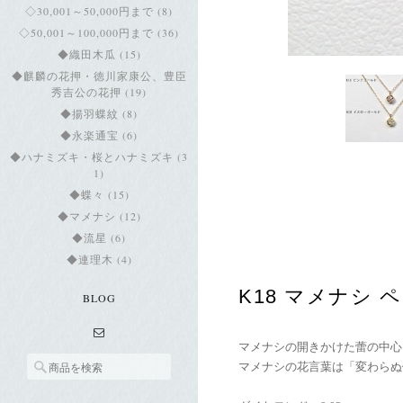
◇30,001～50,000円まで (8)
◇50,001～100,000円まで (36)
◆織田木瓜 (15)
◆麒麟の花押・徳川家康公、豊臣
秀吉公の花押 (19)
◆揚羽蝶紋 (8)
◆永楽通宝 (6)
◆ハナミズキ・桜とハナミズキ (3
1)
◆蝶々 (15)
◆マメナシ (12)
◆流星 (6)
◆連理木 (4)
K18 マメナシ
BLOG
マメナシの開きかけた蕾の中心
マメナシの花言葉は「変わらぬ