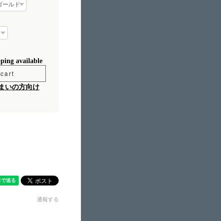
pping available
cart
まいの方向け
通報する