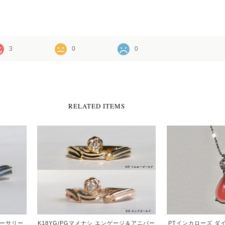
3
0
0
RELATED ITEMS
バーサリー
PTインカローズ ダ
K18YG/PGマメナシ エンゲージ＆アニバー