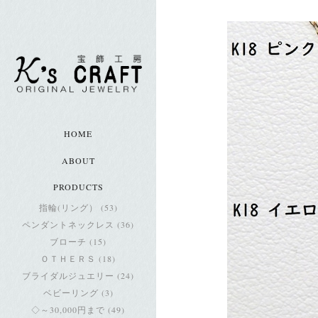
HOME
ABOUT
PRODUCTS
指輪(リング） (53)
ペンダントネックレス (36)
ブローチ (15)
ＯＴＨＥＲＳ (18)
ブライダルジュエリー (24)
ベビーリング (3)
◇～30,000円まで (49)