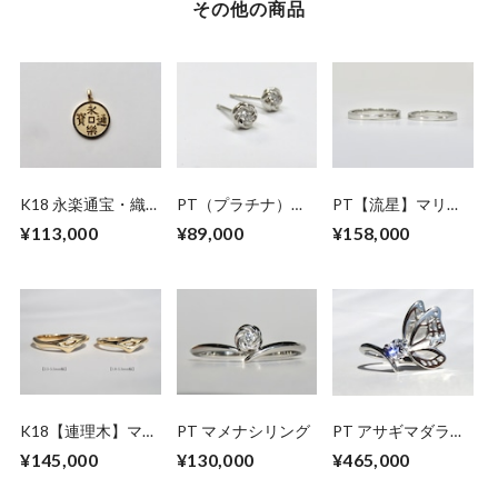
その他の商品
K18 永楽通宝・織
PT（プラチナ）マ
PT【流星】マリッ
田木瓜リバーシブル
メナシ ダイヤモン
ジリング SB-
¥113,000
¥89,000
¥158,000
ペンダント（トップ
ドピアス
P3.0MM
のみ）
K18【連理木】マリ
PT マメナシリング
PT アサギマダラの
ッジリング
ダイヤモンドリング
¥145,000
¥130,000
¥465,000