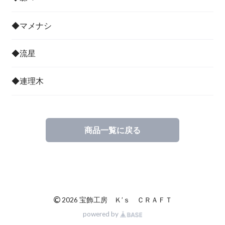
◆マメナシ
◆流星
◆連理木
商品一覧に戻る
©
2026 宝飾工房 Ｋ’ｓ ＣＲＡＦＴ
powered by