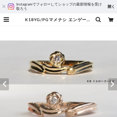
Instagramでフォローしてショップの最新情報を受け
開く
取ろう
K18YG/PGマメナシ エンゲージ＆アニバーサリーリング | 宝飾工房 Ｋ’ｓ ＣＲＡＦＴ