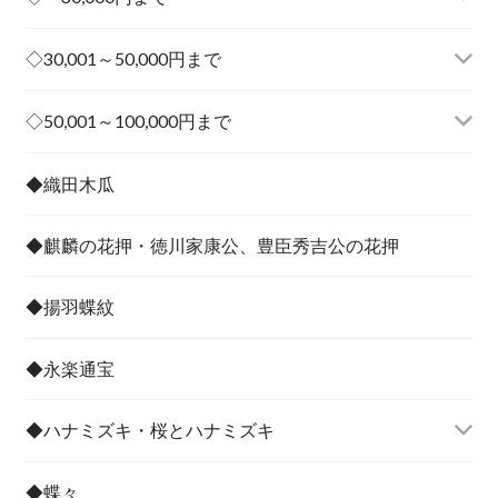
◇30,001～50,000円まで
その他
◇50,001～100,000円まで
その他
◆織田木瓜
◆麒麟の花押・徳川家康公、豊臣秀吉公の花押
◆揚羽蝶紋
◆永楽通宝
◆ハナミズキ・桜とハナミズキ
◆蝶々