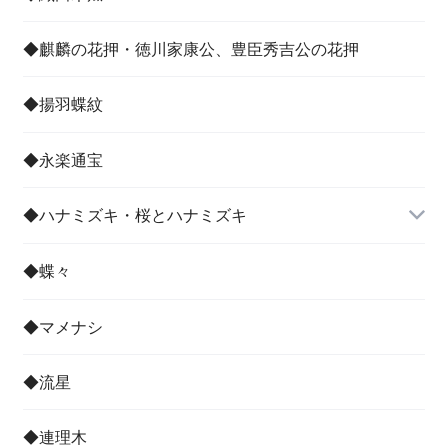
◆麒麟の花押・徳川家康公、豊臣秀吉公の花押
◆揚羽蝶紋
◆永楽通宝
◆ハナミズキ・桜とハナミズキ
◆蝶々
◆マメナシ
◆流星
◆連理木