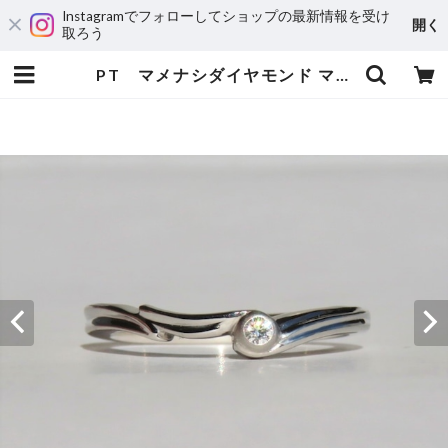
Instagramでフォローしてショップの最新情報を受け
開く
取ろう
PT マメナシダイヤモンド マリッジリング | 宝飾工房 Ｋ’ｓ ＣＲＡＦＴ