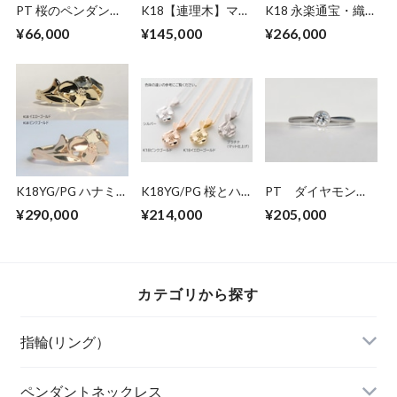
PT 桜のペンダント
K18【連理木】マリ
K18 永楽通宝・織
ネックレス
ッジリング
田木瓜リバーシブル
¥66,000
¥145,000
¥266,000
ネックレス(45cm)
K18YG/PG ハナミ
K18YG/PG 桜とハ
PT ダイヤモンド
ズキリング
ナミズキのペンダン
リング SE-ap
¥290,000
¥214,000
¥205,000
トネックレス
カテゴリから探す
指輪(リング）
ペンダントネックレス