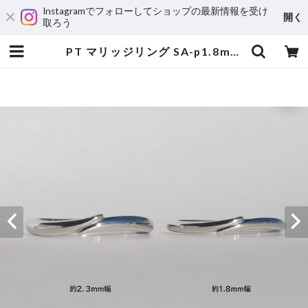
Instagramでフォローしてショップの最新情報を受け
開く
取ろう
PT マリッジリング SA-p1.8mm | 宝飾工房 Ｋ’ｓ ＣＲＡＦＴ