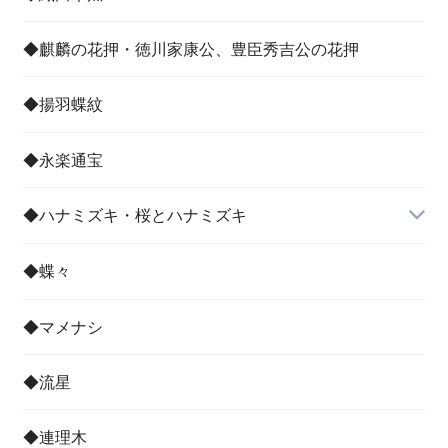
◆麒麟の花押・徳川家康公、豊臣秀吉公の花押
◆揚羽蝶紋
◆永楽通宝
◆ハナミズキ・桜とハナミズキ
◆蝶々
◆マメナシ
◆流星
◆連理木