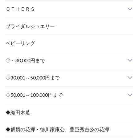
ＯＴＨＥＲＳ
ブライダルジュエリー
ベビーリング
◇～30,000円まで
◇30,001～50,000円まで
その他
◇50,001～100,000円まで
その他
◆織田木瓜
◆麒麟の花押・徳川家康公、豊臣秀吉公の花押