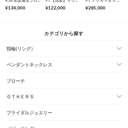
K18 永楽通宝ブロ
PT【流星】マリッ
PT アサギマダラ リ
ーチ
ジリング SB-
ング【セミオーダ
¥134,000
¥122,000
¥285,000
P2.5MM
ー】
カテゴリから探す
指輪(リング）
ペンダントネックレス
ブローチ
ＯＴＨＥＲＳ
ブライダルジュエリー