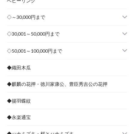
ベビーリング
◇～30,000円まで
◇30,001～50,000円まで
その他
◇50,001～100,000円まで
その他
◆織田木瓜
◆麒麟の花押・徳川家康公、豊臣秀吉公の花押
◆揚羽蝶紋
◆永楽通宝
◆ハナミズキ・桜とハナミズキ