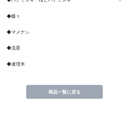
◆蝶々
◆マメナシ
◆流星
◆連理木
商品一覧に戻る