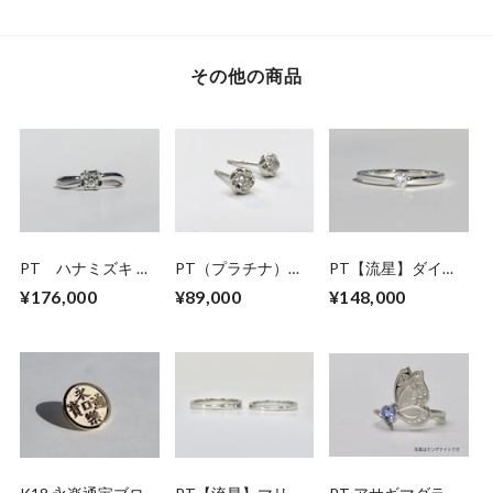
ツのペンダントネッ
クレス
その他の商品
PT ハナミズキ ダ
PT（プラチナ）マ
PT【流星】ダイヤ
イヤモンドリング
メナシ ダイヤモン
モンドリング SE-
¥176,000
¥89,000
¥148,000
(0.18ct)
ドピアス
bp