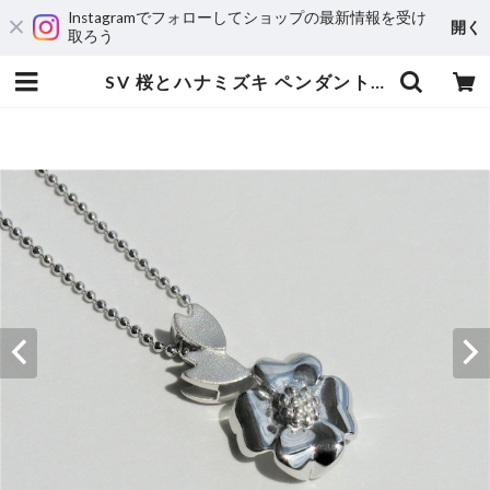
Instagramでフォローしてショップの最新情報を受け
開く
取ろう
SV 桜とハナミズキ ペンダントネックレス | 宝飾工房 Ｋ’ｓ ＣＲＡＦＴ