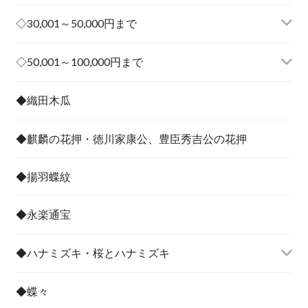
◇30,001～50,000円まで
その他
◇50,001～100,000円まで
その他
◆織田木瓜
◆麒麟の花押・徳川家康公、豊臣秀吉公の花押
◆揚羽蝶紋
◆永楽通宝
◆ハナミズキ・桜とハナミズキ
◆蝶々