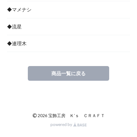
◆マメナシ
◆流星
◆連理木
商品一覧に戻る
©
2026 宝飾工房 Ｋ’ｓ ＣＲＡＦＴ
powered by