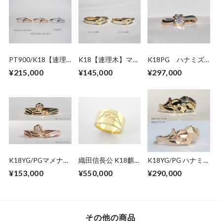
PT900/K18【連理
K18【連理木】マリ
K18PG ハナミズ
木】ダイヤモンドリ
ッジリング
キ ダイヤモンドリ
¥215,000
¥145,000
¥297,000
ング
ング（受注生産）
K18YG/PGマメナシ
織田信長公 K18麒
K18YG/PG ハナミ
エンゲージ＆アニバ
麟の花押 リング
ズキリング
¥153,000
¥550,000
¥290,000
ーサリーリング
その他の商品