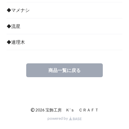
◆マメナシ
◆流星
◆連理木
商品一覧に戻る
©
2026 宝飾工房 Ｋ’ｓ ＣＲＡＦＴ
powered by