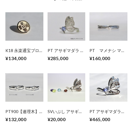
K18 永楽通宝ブロ
PT アサギマダラ リ
PT マメナシ マリ
ーチ
ング【セミオーダ
ッジリング
¥134,000
¥285,000
¥160,000
ー】
PT900【連理木】
SVいぶし アサギマ
PT アサギマダラの
マリッジリング
ダラ リング【セミ
ダイヤモンドリング
¥132,000
¥20,000
¥465,000
オーダー】ガーネッ
ト・アメシスト・ペ
リドット・トパーズ