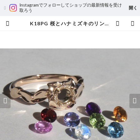
Instagramでフォローしてショップの最新情報を受け
開く
取ろう
K18PG 桜とハナミズキのリング【セミオーダー】 | 宝飾工房 Ｋ’ｓ ＣＲＡＦＴ