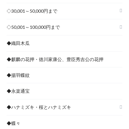
◇30,001～50,000円まで
その他
◇50,001～100,000円まで
その他
◆織田木瓜
◆麒麟の花押・徳川家康公、豊臣秀吉公の花押
◆揚羽蝶紋
◆永楽通宝
◆ハナミズキ・桜とハナミズキ
◆蝶々