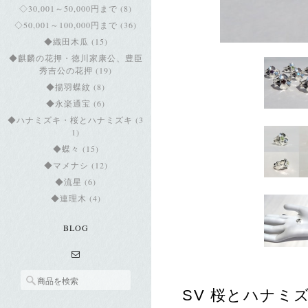
◇30,001～50,000円まで (8)
◇50,001～100,000円まで (36)
◆織田木瓜 (15)
◆麒麟の花押・徳川家康公、豊臣
秀吉公の花押 (19)
◆揚羽蝶紋 (8)
◆永楽通宝 (6)
◆ハナミズキ・桜とハナミズキ (3
1)
◆蝶々 (15)
◆マメナシ (12)
◆流星 (6)
◆連理木 (4)
BLOG
SV 桜とハナミズキ