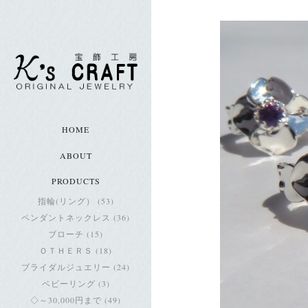
HOME
ABOUT
PRODUCTS
指輪(リング） (53)
ペンダントネックレス (36)
ブローチ (15)
ＯＴＨＥＲＳ (18)
ブライダルジュエリー (24)
ベビーリング (3)
◇～30,000円まで (49)