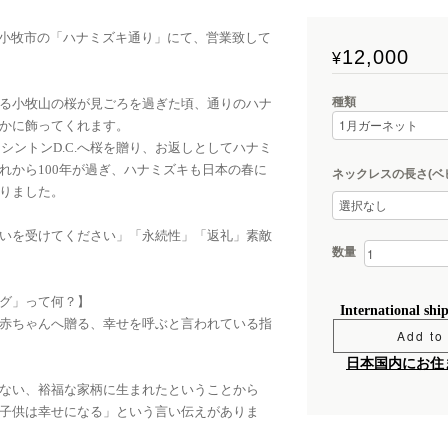
愛知県小牧市の「ハナミズキ通り」にて、営業致して
12,000
¥
種類
る小牧山の桜が見ごろを過ぎた頃、通りのハナ
かに飾ってくれます。
ワシントンD.C.へ桜を贈り、お返しとしてハナミ
れから100年が過ぎ、ハナミズキも日本の春に
ネックレスの長さ(ベ
りました。
いを受けてください」「永続性」「返礼」素敵
数量
グ」って何？】
International shi
赤ちゃんへ贈る、幸せを呼ぶと言われている指
Add to 
日本国内にお住
ない、裕福な家柄に生まれたということから
子供は幸せになる」という言い伝えがありま