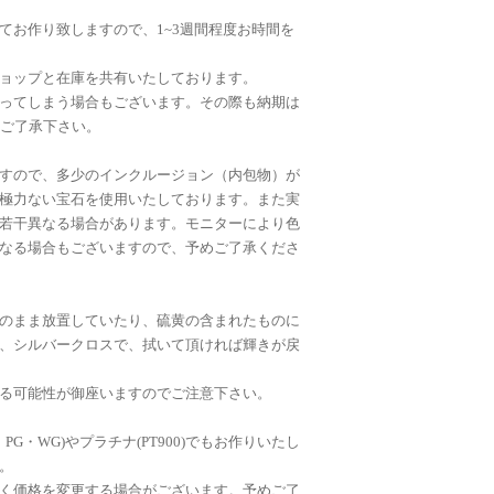
てお作り致しますので、1~3週間程度お時間を
ョップと在庫を共有いたしております。
ってしまう場合もございます。その際も納期は
めご了承下さい。
゙すので、多少のインクルージョン（内包物）が
極力ない宝石を使用いたしております。また実
若干異なる場合があります。モニターにより色
なる場合もございますので、予めご了承くださ
のまま放置していたり、硫黄の含まれたものに
、シルバークロスで、拭いて頂ければ輝きが戻
る可能性が御座いますのでご注意下さい。
PG・WG)やプラチナ(PT900)でもお作りいたし
。
く価格を変更する場合がございます。予めご了