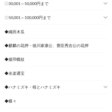
◇30,001～50,000円まで
その他
◇50,001～100,000円まで
その他
◆織田木瓜
◆麒麟の花押・徳川家康公、豊臣秀吉公の花押
◆揚羽蝶紋
◆永楽通宝
◆ハナミズキ・桜とハナミズキ
◆蝶々