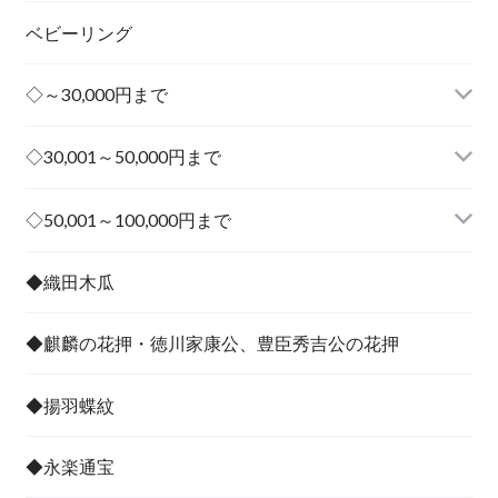
ベビーリング
◇～30,000円まで
◇30,001～50,000円まで
その他
◇50,001～100,000円まで
その他
◆織田木瓜
◆麒麟の花押・徳川家康公、豊臣秀吉公の花押
◆揚羽蝶紋
◆永楽通宝