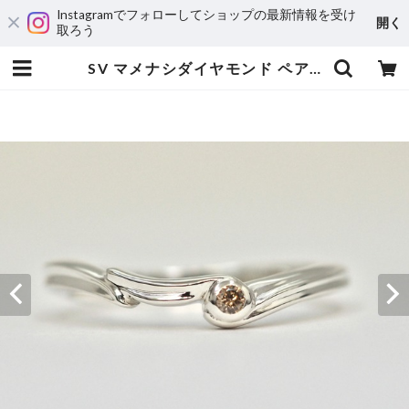
Instagramでフォローしてショップの最新情報を受け
開く
取ろう
SV マメナシダイヤモンド ペアリング | 宝飾工房 Ｋ’ｓ ＣＲＡＦＴ