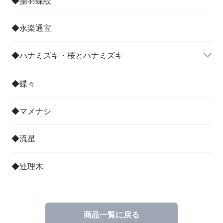
◆揚羽蝶紋
◆永楽通宝
◆ハナミズキ・桜とハナミズキ
◆蝶々
◆マメナシ
◆流星
◆連理木
商品一覧に戻る