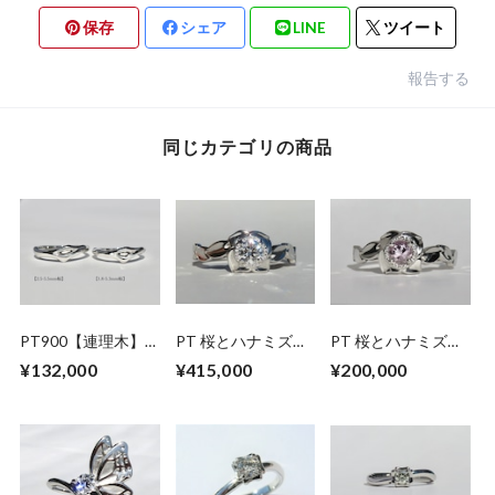
保存
シェア
LINE
ツイート
報告する
同じカテゴリの商品
PT900【連理木】
PT 桜とハナミズキ
PT 桜とハナミズキ
マリッジリング
のダイヤモンドリン
のモルガナイトリン
¥132,000
¥415,000
¥200,000
グ
グ