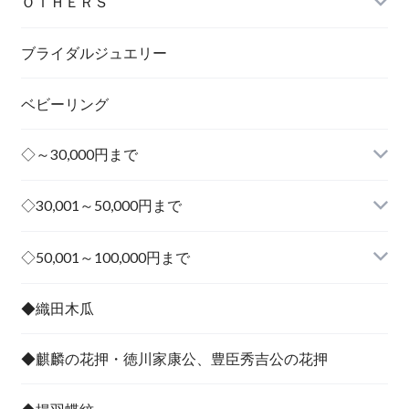
ＯＴＨＥＲＳ
ブライダルジュエリー
ベビーリング
◇～30,000円まで
◇30,001～50,000円まで
その他
◇50,001～100,000円まで
その他
◆織田木瓜
◆麒麟の花押・徳川家康公、豊臣秀吉公の花押