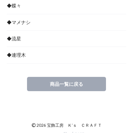
◆蝶々
◆マメナシ
◆流星
◆連理木
商品一覧に戻る
©
2026 宝飾工房 Ｋ’ｓ ＣＲＡＦＴ