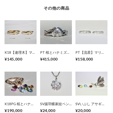
その他の商品
K18【連理木】マリ
PT 桜とハナミズキ
PT【流星】マリッ
ッジリング
のダイヤモンドリン
ジリング SB-
¥145,000
¥415,000
¥158,000
グ
P3.0MM
K18PG 桜とハナミ
SV揚羽蝶家紋ペン
SVいぶし アサギマ
ズキのリング【セミ
ダントネックレス<
ダラ リング【セミ
¥190,000
¥24,000
¥20,000
オーダー】
居城・築城特別彫刻
オーダー】ガーネッ