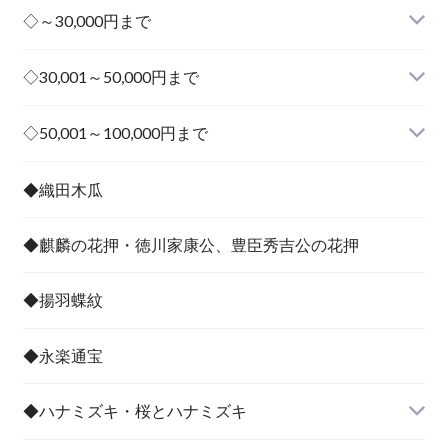
◇～30,000円まで
◇30,001～50,000円まで
その他
◇50,001～100,000円まで
その他
◆織田木瓜
◆麒麟の花押・徳川家康公、豊臣秀吉公の花押
◆揚羽蝶紋
◆永楽通宝
◆ハナミズキ・桜とハナミズキ