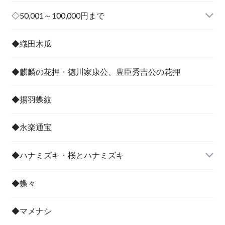
その他
◇50,001～100,000円まで
その他
◆織田木瓜
◆麒麟の花押・徳川家康公、豊臣秀吉公の花押
◆揚羽蝶紋
◆永楽通宝
◆ハナミズキ・桜とハナミズキ
◆蝶々
◆マメナシ