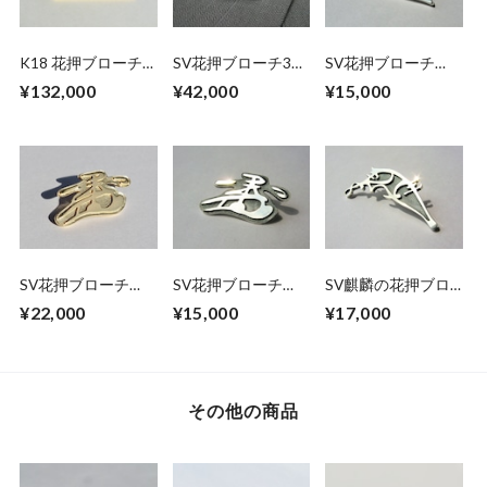
K18 花押ブローチ
SV花押ブローチ3点
SV花押ブローチ
【徳川家康公】
セット【織田信長
【徳川家康公】
¥132,000
¥42,000
¥15,000
公・徳川家康公・豊
臣秀吉公】
SV花押ブローチ
SV花押ブローチ
SV麒麟の花押ブロ
【豊臣秀吉公（K18
【豊臣秀吉公】
ーチ【織田信長公
¥22,000
¥15,000
¥17,000
メッキ）】
（大）】
その他の商品