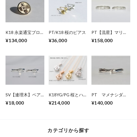
K18 永楽通宝ブロ
PT/K18 桜のピアス
PT【流星】マリッ
ーチ
ジリング SB-
¥134,000
¥36,000
¥158,000
P3.0MM
SV【連理木】ペア
K18YG/PG 桜とハ
PT マメナシダイ
リング
ナミズキのペンダン
ヤモンド マリッジ
¥18,000
¥214,000
¥140,000
トネックレス
リング
カテゴリから探す