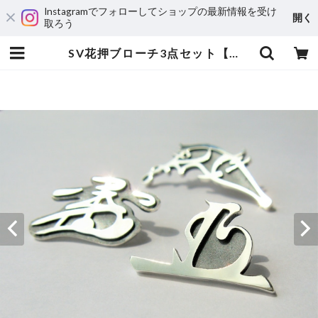
Instagramでフォローしてショップの最新情報を受け
開く
取ろう
SV花押ブローチ3点セット【織田信長公（サイズ大）・徳川家康公・豊臣秀吉公】 | 宝飾工房 Ｋ’ｓ ＣＲＡＦＴ