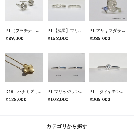
PT（プラチナ）マ
PT【流星】マリッ
PT アサギマダラ リ
メナシ ダイヤモン
ジリング SB-
ング【セミオーダ
¥89,000
¥158,000
¥285,000
ドピアス
P3.0MM
ー】
K18 ハナミズキペ
PT マリッジリング
PT ダイヤモンド
ンダントネックレス
SA-p1.8mm
リング SE-ap
¥138,000
¥103,000
¥205,000
カテゴリから探す