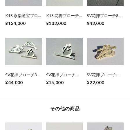
K18 永楽通宝ブロ
K18 花押ブローチ
SV花押ブローチ3点
ーチ
【徳川家康公】
セット【織田信長
¥134,000
¥132,000
¥42,000
公・徳川家康公・豊
臣秀吉公】
SV花押ブローチ3点
SV花押ブローチ
SV花押ブローチ
セット【織田信長公
【徳川家康公】
【豊臣秀吉公（K18
¥44,000
¥15,000
¥22,000
（サイズ大）・徳川
メッキ）】
家康公・豊臣秀吉
公】
その他の商品