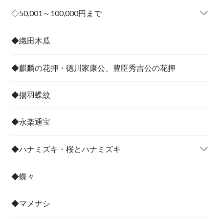
その他
◇50,001～100,000円まで
その他
◆織田木瓜
◆麒麟の花押・徳川家康公、豊臣秀吉公の花押
◆揚羽蝶紋
◆永楽通宝
◆ハナミズキ・桜とハナミズキ
◆蝶々
◆マメナシ