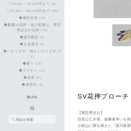
◇30,001～50,000円まで (8)
◇50,001～100,000円まで (36)
◆織田木瓜 (15)
◆麒麟の花押・徳川家康公、豊臣
秀吉公の花押 (19)
◆揚羽蝶紋 (8)
◆永楽通宝 (6)
◆ハナミズキ・桜とハナミズキ (3
1)
◆蝶々 (15)
◆マメナシ (12)
◆流星 (6)
◆連理木 (4)
SV花押ブローチ
BLOG
【豊臣秀吉公】
信長公亡き後、後継者争いを発
小牧山に陣を構えた「徳川家康