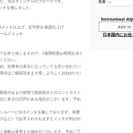
た、当店オリジナルのブローチです。
数量
メッキを施しました。
International shi
Add to 
18メッキ仕上げ 文字部分 鏡面仕上げ
ールドメッキ
日本国内にお住
てお作り致しますので、3週間程度お時間を頂く
ください。
め、在庫有の表示になっていても売り切れてい
場合はご確認頂きます様、よろしくおねがいい
鋳造のままの状態で鏡面部分とのコントラスト
分に多少の凸凹がある場合がございます。予め
シルバーにK18メッキを施しております。研磨
スなど）でお手入れされますとメッキが剥がれ
く価格を変更する場合がございます。予めご了