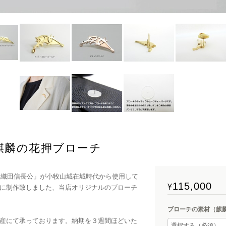
8麒麟の花押ブローチ
た「織田信長公」が小牧山城在城時代から使用して
115,000
¥
に制作致しました、当店オリジナルのブローチ
ブローチの素材（麒
産にて承っております。納期を３週間ほどいた