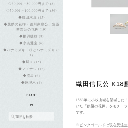
◇30,001～50,000円まで (8)
◇50,001～100,000円まで (36)
◆織田木瓜 (15)
◆麒麟の花押・徳川家康公、豊臣
秀吉公の花押 (19)
◆揚羽蝶紋 (8)
◆永楽通宝 (6)
◆ハナミズキ・桜とハナミズキ (3
1)
◆蝶々 (15)
◆マメナシ (12)
◆流星 (6)
◆連理木 (4)
織田信長公 K1
BLOG
1563年に小牧山城を築城し
いた「麒麟の花押」をモチーフ
です。
※ピンクゴールドは現在受注生