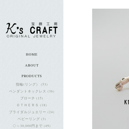
HOME
ABOUT
PRODUCTS
指輪(リング） (53)
ペンダントネックレス (36)
ブローチ (15)
ＯＴＨＥＲＳ (18)
ブライダルジュエリー (24)
ベビーリング (3)
◇～30,000円まで (49)