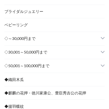
ブライダルジュエリー
ベビーリング
◇～30,000円まで
◇30,001～50,000円まで
その他
◇50,001～100,000円まで
その他
◆織田木瓜
◆麒麟の花押・徳川家康公、豊臣秀吉公の花押
◆揚羽蝶紋