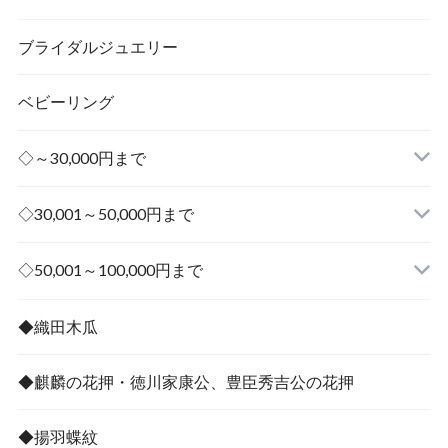
ブライダルジュエリー
ベビーリング
◇～30,000円まで
◇30,001～50,000円まで
その他
◇50,001～100,000円まで
その他
◆織田木瓜
◆麒麟の花押・徳川家康公、豊臣秀吉公の花押
◆揚羽蝶紋