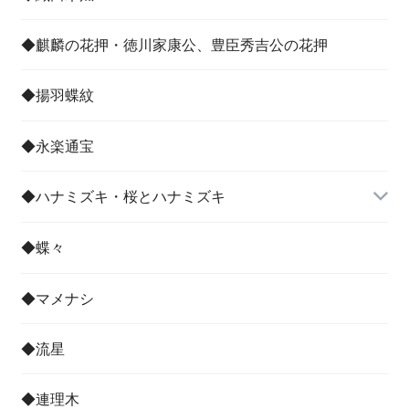
◆麒麟の花押・徳川家康公、豊臣秀吉公の花押
◆揚羽蝶紋
◆永楽通宝
◆ハナミズキ・桜とハナミズキ
◆蝶々
◆マメナシ
◆流星
◆連理木