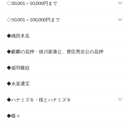
◇30,001～50,000円まで
その他
◇50,001～100,000円まで
その他
◆織田木瓜
◆麒麟の花押・徳川家康公、豊臣秀吉公の花押
◆揚羽蝶紋
◆永楽通宝
◆ハナミズキ・桜とハナミズキ
◆蝶々