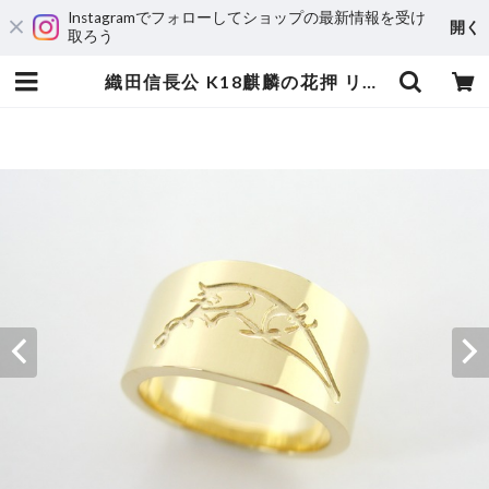
Instagramでフォローしてショップの最新情報を受け
開く
取ろう
織田信長公 K18麒麟の花押 リング | 宝飾工房 Ｋ’ｓ ＣＲＡＦＴ