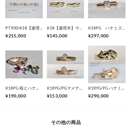
PT900/K18【連理
K18【連理木】マリ
K18PG ハナミズ
木】ダイヤモンドリ
ッジリング
キ ダイヤモンドリ
¥215,000
¥145,000
¥297,000
ング
ング（受注生産）
K18PG 桜とハナミ
K18YG/PGマメナシ
K18YG/PG ハナミ
ズキのリング【セミ
エンゲージ＆アニバ
ズキリング
¥190,000
¥153,000
¥290,000
オーダー】
ーサリーリング
その他の商品