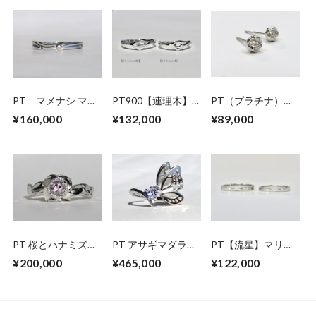
PT マメナシ マリ
PT900【連理木】
PT（プラチナ）マ
ッジリング
マリッジリング
メナシ ダイヤモン
¥160,000
¥132,000
¥89,000
ドピアス
PT 桜とハナミズキ
PT アサギマダラの
PT【流星】マリッ
のモルガナイトリン
ダイヤモンドリング
ジリング SB-
¥200,000
¥465,000
¥122,000
グ
P2.5MM