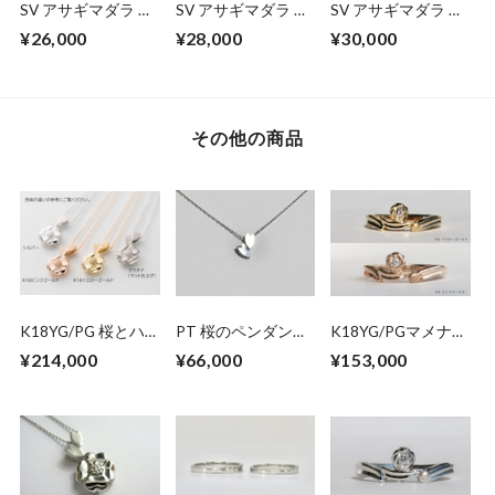
SV アサギマダラ リ
SV アサギマダラ リ
SV アサギマダラ リ
ング【セミオーダ
ング【セミオーダ
ング【セミオーダ
¥26,000
¥28,000
¥30,000
ー】ガーネット・ア
ー】シャンパンガー
ー】トルマリン・タ
メシスト・ペリドッ
ネット・ロイヤルブ
ンザナイト・ジルコ
ト
ルームーンストーン
ン
その他の商品
K18YG/PG 桜とハ
PT 桜のペンダント
K18YG/PGマメナシ
ナミズキのペンダン
ネックレス
エンゲージ＆アニバ
¥214,000
¥66,000
¥153,000
トネックレス
ーサリーリング