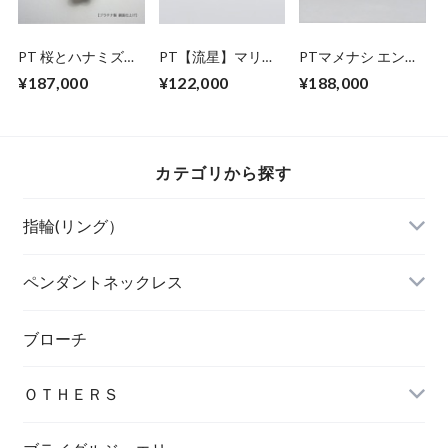
PT 桜とハナミズキ
PT【流星】マリッ
PTマメナシ エンゲ
ペンダントネックレ
ジリング SB-
ージ＆アニバーサリ
¥187,000
¥122,000
¥188,000
ス
P2.5MM
ーリング
カテゴリから探す
指輪(リング）
ペンダントネックレス
ブローチ
ＯＴＨＥＲＳ