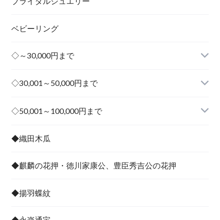
ブライダルジュエリー
ベビーリング
◇～30,000円まで
◇30,001～50,000円まで
その他
◇50,001～100,000円まで
その他
◆織田木瓜
◆麒麟の花押・徳川家康公、豊臣秀吉公の花押
◆揚羽蝶紋
◆永楽通宝