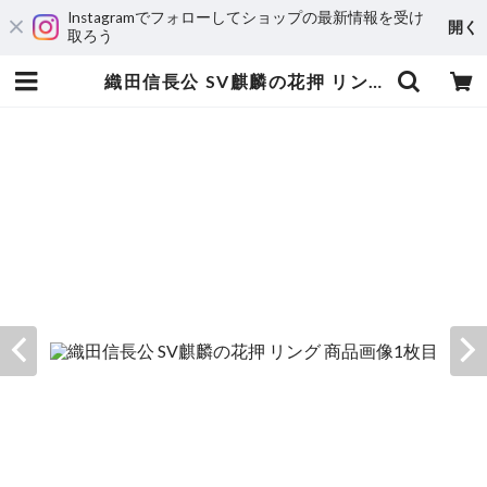
Instagramでフォローしてショップの最新情報を受け
開く
取ろう
織田信長公 SV麒麟の花押 リング | 宝飾工房 Ｋ’ｓ ＣＲＡＦＴ