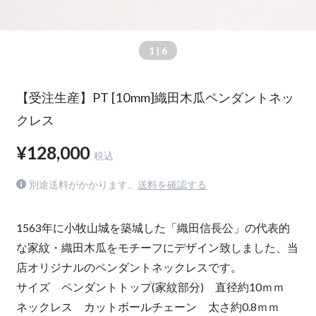
1
| 6
【受注生産】PT [10mm]織田木瓜ペンダントネッ
クレス
¥128,000
税込
別途送料がかかります。
送料を確認する
1563年に小牧山城を築城した「織田信長公」の代表的
な家紋・織田木瓜をモチーフにデザイン致しました、当
店オリジナルのペンダントネックレスです。
サイズ ペンダントトップ(家紋部分) 直径約10ｍｍ
ネックレス カットボールチェーン 太さ約0.8ｍｍ