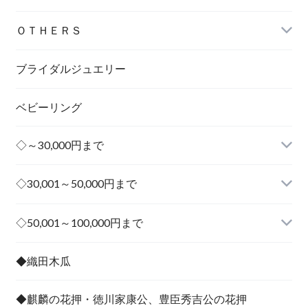
ＯＴＨＥＲＳ
ブライダルジュエリー
ベビーリング
◇～30,000円まで
◇30,001～50,000円まで
その他
◇50,001～100,000円まで
その他
◆織田木瓜
◆麒麟の花押・徳川家康公、豊臣秀吉公の花押