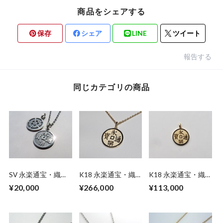
商品をシェアする
保存
シェア
LINE
ツイート
報告する
同じカテゴリの商品
SV 永楽通宝・織田
K18 永楽通宝・織
K18 永楽通宝・織
木瓜リバーシブルネ
田木瓜リバーシブル
田木瓜リバーシブル
¥20,000
¥266,000
¥113,000
ックレス
ネックレス(45cm)
ペンダント（トップ
のみ）