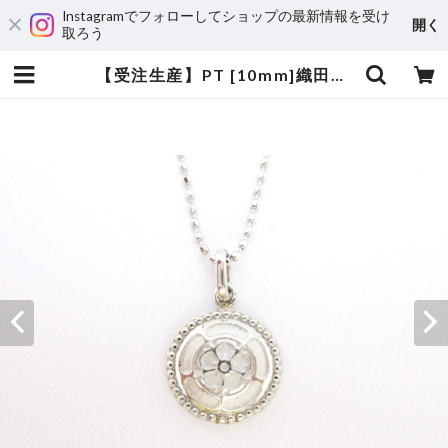
Instagramでフォローしてショップの最新情報を受け
開く
取ろう
【受注生産】PT [10mm]織田木瓜ペンダントネックレス | 宝飾工房 Ｋ’ｓ ＣＲＡＦＴ