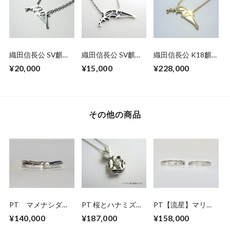
織田信長公 SV麒麟
織田信長公 SV麒麟
織田信長公 K18麒
の花押(大)ペンダン
の花押ペンダントネ
麟の花押ペンダント
¥20,000
¥15,000
¥228,000
トネックレス
ックレス
ネックレス
その他の商品
PT マメナシダイ
PT 桜とハナミズキ
PT【流星】マリッ
ヤモンド マリッジ
ペンダントネックレ
ジリング SB-
¥140,000
¥187,000
¥158,000
リング
ス
P3.0MM