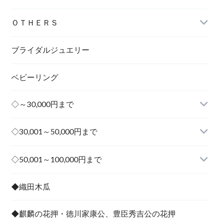
ＯＴＨＥＲＳ
ブライダルジュエリー
ベビーリング
◇～30,000円まで
◇30,001～50,000円まで
その他
◇50,001～100,000円まで
その他
◆織田木瓜
◆麒麟の花押・徳川家康公、豊臣秀吉公の花押