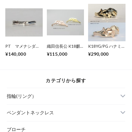
PT マメナシダイ
織田信長公 K18麒
K18YG/PG ハナミ
ヤモンド マリッジ
麟の花押ブローチ
ズキリング
¥140,000
¥115,000
¥290,000
リング
カテゴリから探す
指輪(リング）
ペンダントネックレス
ブローチ