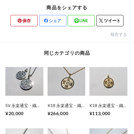
商品をシェアする
保存
シェア
LINE
ツイート
報告する
同じカテゴリの商品
SV 永楽通宝・織田
K18 永楽通宝・織
K18 永楽通宝・織
木瓜リバーシブルネ
田木瓜リバーシブル
田木瓜リバーシブル
¥20,000
¥266,000
¥113,000
ックレス
ネックレス(45cm)
ペンダント（トップ
のみ）