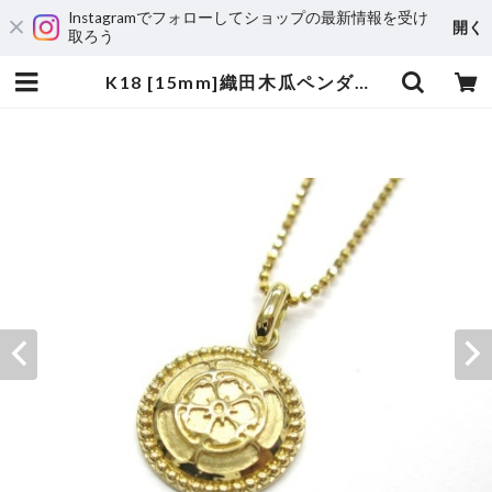
Instagramでフォローしてショップの最新情報を受け
開く
取ろう
K18 [15mm]織田木瓜ペンダントネックレス【イエローゴールド】 | 宝飾工房 Ｋ’ｓ ＣＲＡＦＴ