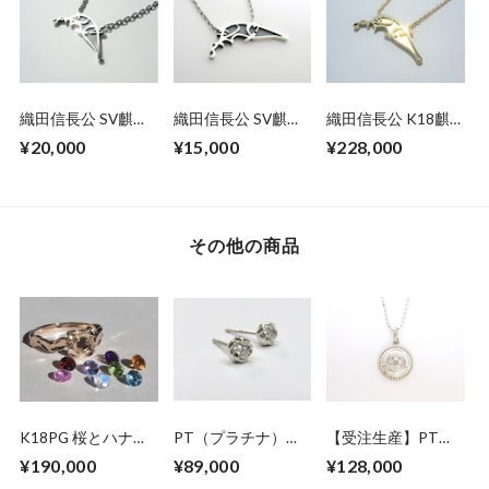
織田信長公 SV麒麟
織田信長公 SV麒麟
織田信長公 K18麒
の花押(大)ペンダン
の花押ペンダントネ
麟の花押ペンダント
¥20,000
¥15,000
¥228,000
トネックレス
ックレス
ネックレス
その他の商品
K18PG 桜とハナミ
PT（プラチナ）マ
【受注生産】PT
ズキのリング【セミ
メナシ ダイヤモン
[10mm]織田木瓜ペ
¥190,000
¥89,000
¥128,000
オーダー】
ドピアス
ンダントネックレス