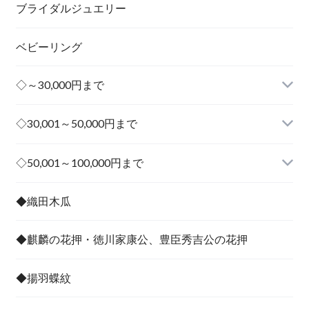
ブライダルジュエリー
ベビーリング
◇～30,000円まで
◇30,001～50,000円まで
その他
◇50,001～100,000円まで
その他
◆織田木瓜
◆麒麟の花押・徳川家康公、豊臣秀吉公の花押
◆揚羽蝶紋