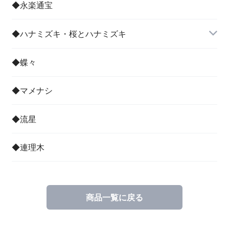
◆永楽通宝
◆ハナミズキ・桜とハナミズキ
◆蝶々
◆マメナシ
◆流星
◆連理木
商品一覧に戻る