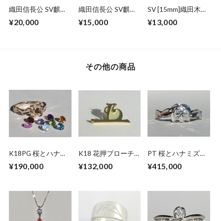
織田信長公 SV麒麟
織田信長公 SV麒麟
SV [15mm]織田木瓜
の花押(大)ペンダン
の花押ペンダントネ
ペンダントネックレ
¥20,000
¥15,000
¥13,000
トネックレス
ックレス
ス【いぶし仕上げ】
その他の商品
K18PG 桜とハナミ
K18 花押ブローチ
PT 桜とハナミズキ
ズキのリング【セミ
【徳川家康公】
のダイヤモンドリン
¥190,000
¥132,000
¥415,000
オーダー】
グ