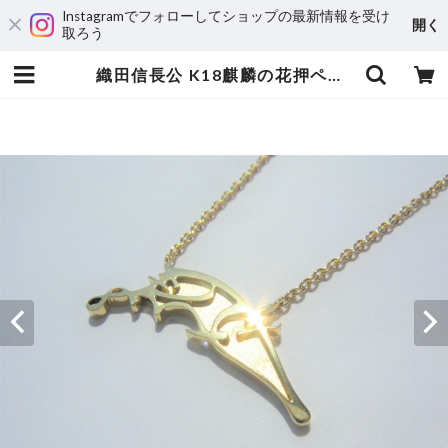
Instagramでフォローしてショップの最新情報を受け
開く
取ろう
織田信長公 K18麒麟の花押ペンダントネックレス | 宝飾工房 Ｋ’ｓ ＣＲＡＦＴ